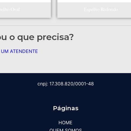
pelho Oval
Espelho Redondo
u o que precisa?
 UM ATENDENTE
cnpj: 17.308.820/0001-48
Páginas
HOME
QUEM SOMOS