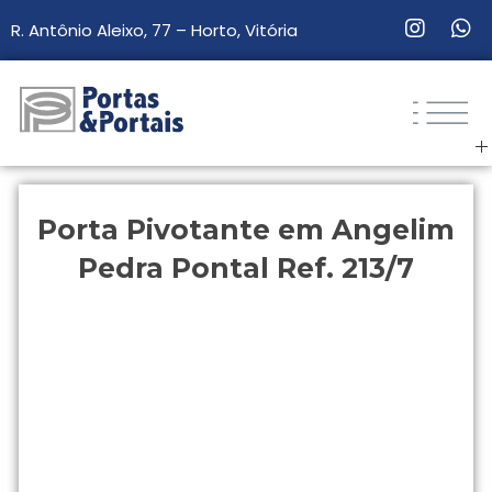
R. Antônio Aleixo, 77 – Horto, Vitória
Portas & Portais
Sua loja de portas e esquadrias de madeira.
Porta Pivotante em Angelim
Pedra Pontal Ref. 213/7