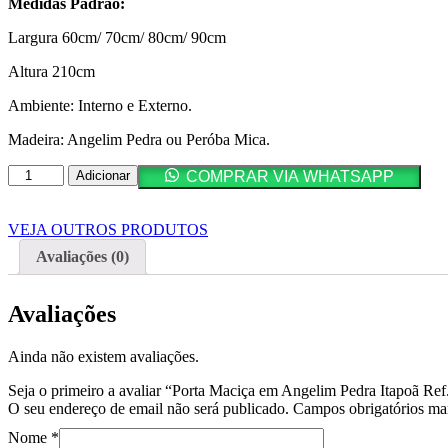
Medidas Padrão:
Largura 60cm/ 70cm/ 80cm/ 90cm
Altura 210cm
Ambiente: Interno e Externo.
Madeira: Angelim Pedra ou Peróba Mica.
Quantidade
Adicionar
COMPRAR VIA WHATSAPP
de
Porta
Maciça
VEJA OUTROS PRODUTOS
em
Avaliações (0)
Angelim
Pedra
Itapoã
Avaliações
Ref.
004
Ainda não existem avaliações.
Seja o primeiro a avaliar “Porta Maciça em Angelim Pedra Itapoã Ref
O seu endereço de email não será publicado.
Campos obrigatórios m
Nome
*