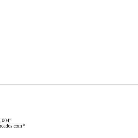
. 004”
arcados com
*