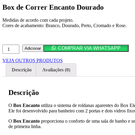
Box de Correr Encanto Dourado
Medidas de acordo com cada projeto.
Cores de acabamento: Branco, Dourado, Preto, Cromado e Rose.
Quantidade
COMPRAR VIA WHATSAPP
Adicionar
de
Box
VEJA OUTROS PRODUTOS
de
Correr
Descrição
Avaliações (0)
Encanto
Dourado
Descrição
O
Box Encanto
utiliza o sistema de roldanas aparentes do Box El
Ele foi desenvolvido para banheiro com 2 portas e dois vidros fixo
O
Box Encanto
proporciona o conforto de uma sala de banho e um
de primeira linha.