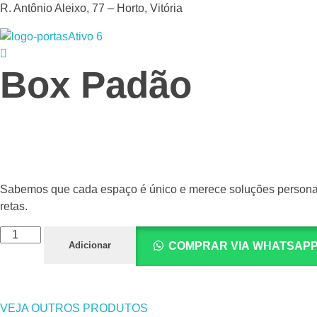
R. Antônio Aleixo, 77 – Horto, Vitória
Portas & Portais
Sua loja de portas e esquadrias de madeira.
Box Padão
Sabemos que cada espaço é único e merece soluções personali
retas.
Quantidade
Adicionar
COMPRAR VIA WHATSAP
de
Box
Padão
VEJA OUTROS PRODUTOS