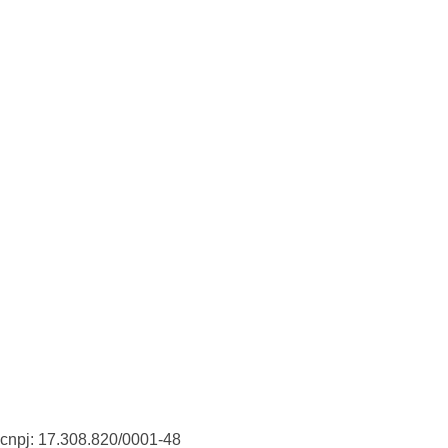
Estamos te esperando!
LOCALIZAÇÃO
R. Antônio Aleixo, 77 - Horto, Vitória - ES
(27) 3325-2580
INICIAR NOVO PROJETO
cnpj: 17.308.820/0001-48