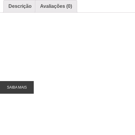
Descrição
Avaliações (0)
Portas & Portais
Sua loja de portas e esquadrias d
Aqui tanto a natureza quanto os nossos clientes recebem o cui
SAIBA MAIS
DEPOIMENTOS